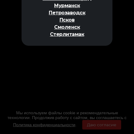
Мурманск
Петрозаводск
Псков
Смоленск
Стерлитамак
Мы используем файлы cookie и рекомендательные
технологии. Продолжив работу с сайтом, вы соглашаетесь с
Политика конфиденциальности
.
Даю согласие
Главная
Фильмы
Расписание
Меню