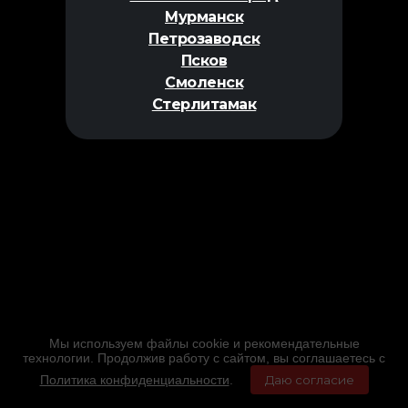
Мурманск
Петрозаводск
Псков
Смоленск
Стерлитамак
Мы используем файлы cookie и рекомендательные
технологии. Продолжив работу с сайтом, вы соглашаетесь с
Политика конфиденциальности
.
Даю согласие
Главная
Фильмы
Расписание
Меню