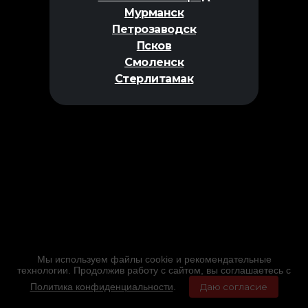
Мурманск
Петрозаводск
Псков
Смоленск
Стерлитамак
Мы используем файлы cookie и рекомендательные
технологии. Продолжив работу с сайтом, вы соглашаетесь с
Политика конфиденциальности
.
Даю согласие
Главная
Фильмы
Расписание
Меню