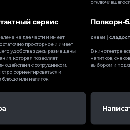
отключившегося
тактный сервис
Попкорн-б
елена на две части и имеет
снеки | сладост
остаточно просторное и имеет
шего удобства здесь размещены
В кинотеатре ес
ния, которая позволяет
напитков, снеков
аимодействия с сотрудником.
выбором и подск
стро сориентироваться и
 блюдо или напиток.
ра
Написа