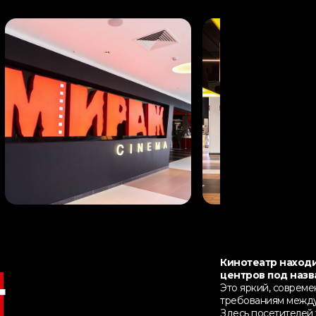
Кинотеатр находи
центров под назв
т
Это яркий, соврем
требованиям между
Здесь посетителей 