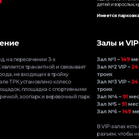
детей и взрослых, к
Имеется парковк
жение
Залы и VIP
д, на пересечении 3-х
Зал №1 –
149
ме
является транзитной и связывает
Зал №2 VIP –
24
ода, не входящих в тройку
троих
зле ТРК установлено колесо
Зал №3 VIP –
24
лощадок, площадка с спортивными
троих
речкой, зоопарк и верёвочный парк
Зал №4 –
91
мес
Зал №5 –
91
мес
Зал №6 –
149
ме
В VIP-залах ест
разъём, чтобы н