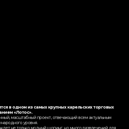
тся в одном из самых крупных карельских торговых
анием «Лотос».
енный, масштабный проект, отвечающий всем актуальным
народного уровня.
ждет не только модный шопинг, но много развлечений для