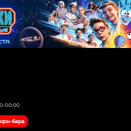
30-00:00
орн-бара