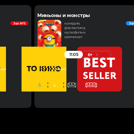
Миньоны и монстры
комедия,
Зал №5
За
фантастика,
мультфильм,
криминал
11:05
6+
2D
ино!
То Кино!