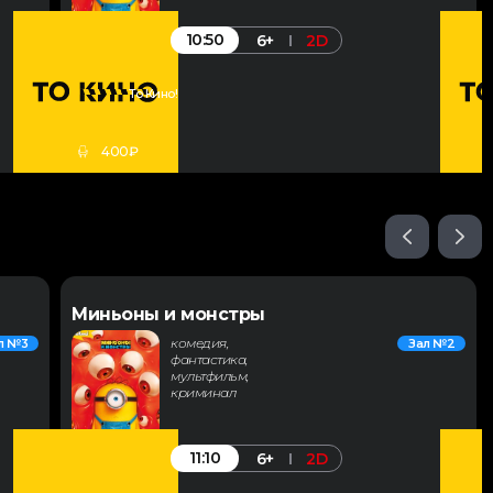
10:50
6+
2D
То Кино!
400₽
Миньоны и монстры
комедия,
л №3
Зал №2
фантастика,
мультфильм,
криминал
11:10
6+
2D