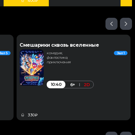
400₽
Смешарики сквозь вселенные
комедия,
Зал 5
Зал 1
фантастика,
приключения
10:40
6+
2D
330₽