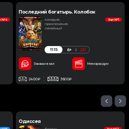
Последний богатырь. Колобок
комедия,
л №4
Зал №1
приключения,
семейный
11:15
6+
2D
Закажи в зал
Меморандум
2400₽
3600₽
Одиссея
боевик,