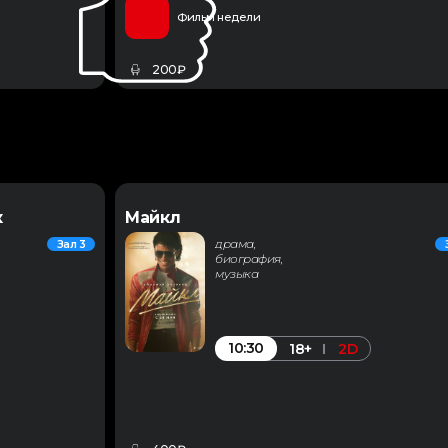
Фильм недели
200₽
к
Майкл
драма,
Зал 3
биография,
музыка
10:30
18+
2D