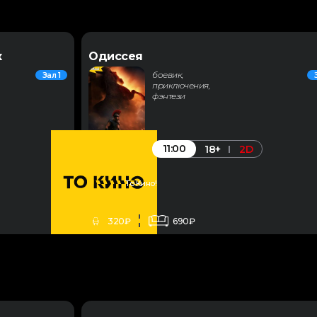
к
Одиссея
боевик,
Зал 1
приключения,
фэнтези
11:00
18+
2D
То Кино!
320₽
690₽