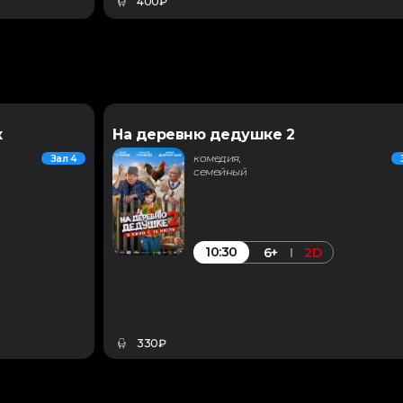
400₽
к
На деревню дедушке 2
комедия,
Зал 4
семейный
10:30
6+
2D
330₽