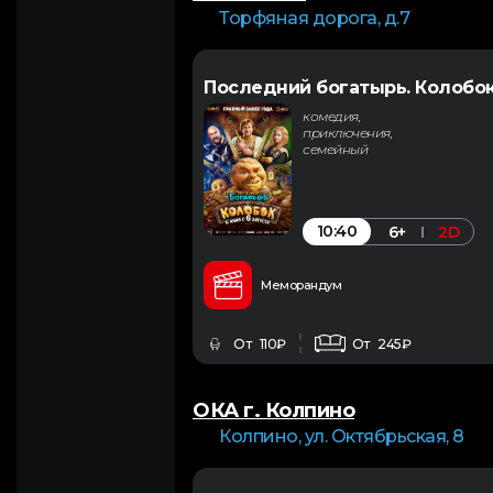
Торфяная дорога, д.7
Последний богатырь. Колобо
комедия,
приключения,
семейный
10:40
6+
2D
Меморандум
От 110₽
От 245₽
ОКА г. Колпино
Колпино, ул. Октябрьская, 8