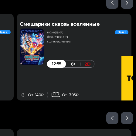
Смешарики сквозь вселенные
комедия,
Зал 2
Зал 1
фантастика,
приключения
12:55
6+
2D
От 140₽
От 305₽