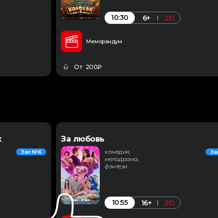
10:30
6+
2D
Меморандум
От 200₽
к
За любовь
комедия,
Зал №6
За
мелодрама,
фэнтези
10:55
16+
2D