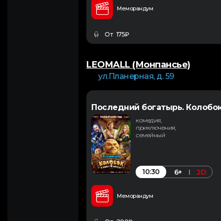
Меморандум
От 175₽
LEOMALL (Монпансье)
ул.Планерная, д. 59
Последний богатырь. Колобо
комедия,
приключения,
семейный
10:30
6+
2D
Меморандум