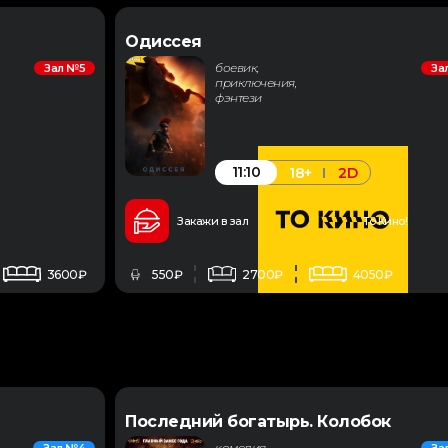
Одиссея
боевик,
Зал №5
За
приключения,
фэнтези
11:10
18+
2D
Закажи в зал
То Кино!
3600₽
550₽
2700₽
4050₽
Последний богатырь. Колобок
комедия,