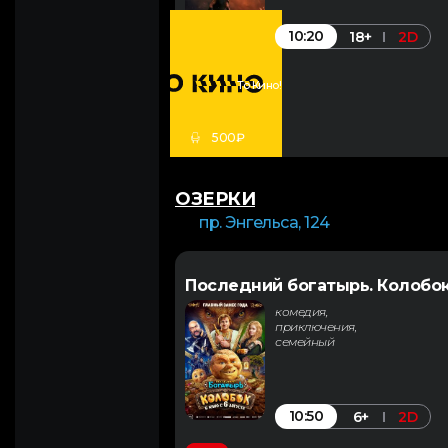
10:20
18+
2D
То Кино!
500₽
ОЗЕРКИ
пр. Энгельса, 124
Последний богатырь. Колобо
комедия,
приключения,
семейный
10:50
6+
2D