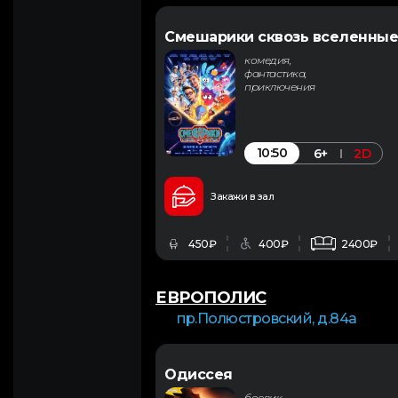
Смешарики сквозь вселенные
комедия,
фантастика,
приключения
10:50
6+
2D
Закажи в зал
450₽
400₽
2400₽
ЕВРОПОЛИС
пр.Полюстровский, д.84а
Одиссея
боевик,