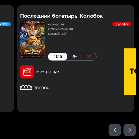
Последний богатырь. Колобок
комедия,
л №2
Зал №7
приключения,
семейный
11:15
6+
2D
Меморандум
30000₽