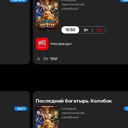
Зал №4
За
приключения,
семейный
10:50
6+
2D
Меморандум
От 195₽
Последний богатырь. Колобок
комедия,
Зал 1
приключения,
семейный