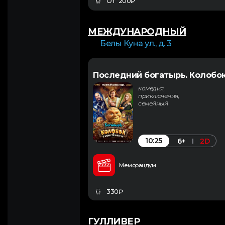
От 200₽
МЕЖДУНАРОДНЫЙ
Белы Куна ул., д. 3
Последний богатырь. Колобо
комедия,
приключения,
семейный
10:25
6+
2D
Меморандум
330₽
ГУЛЛИВЕР