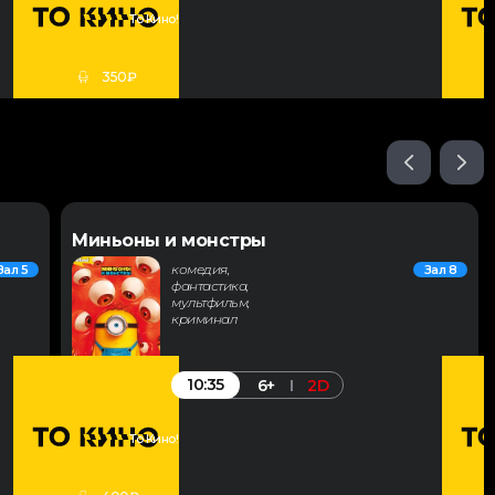
То Кино!
350₽
Миньоны и монстры
комедия,
Зал 5
Зал 8
фантастика,
мультфильм,
криминал
10:35
6+
2D
То Кино!