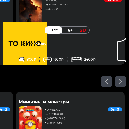
л №8
Зал №2
приключения,
фэнтези
10:55
18+
2D
То Кино!
800₽
1600₽
2400₽
Миньоны и монстры
комедия,
Зал 2
Зал 5
фантастика,
мультфильм,
криминал