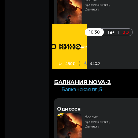
приключения,
фэнтези
10:30
18+
2D
То Кино!
490₽
440₽
БАЛКАНИЯ NOVA-2
Балканская пл.,5
Одиссея
боевик,
приключения,
фэнтези