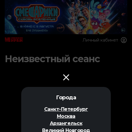
Личный кабинет
Неизвестный сеанс
Города
Санкт-Петербург
Москва
Архангельск
Великий Новгород