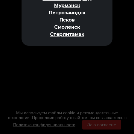
Мурманск
Петрозаводск
Псков
Смоленск
Стерлитамак
Мы используем файлы cookie и рекомендательные
технологии. Продолжив работу с сайтом, вы соглашаетесь с
Политика конфиденциальности
.
Даю согласие
Главная
Фильмы
Расписание
Меню