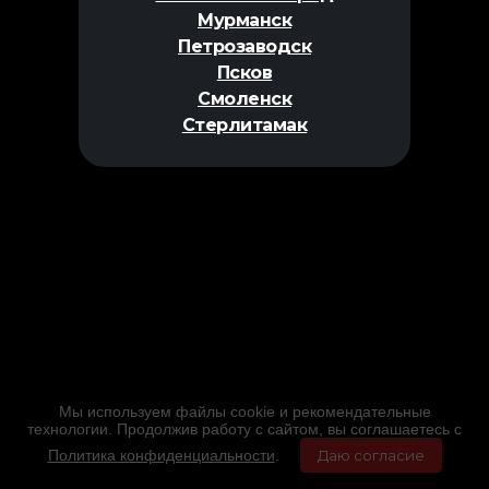
Мурманск
Петрозаводск
Псков
Смоленск
Стерлитамак
Мы используем файлы cookie и рекомендательные
технологии. Продолжив работу с сайтом, вы соглашаетесь с
Политика конфиденциальности
.
Даю согласие
Главная
Фильмы
Расписание
Меню