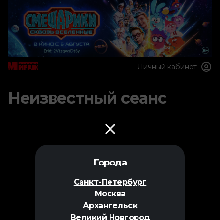
Личный кабинет
Неизвестный сеанс
Города
Санкт-Петербург
Москва
Архангельск
Великий Новгород