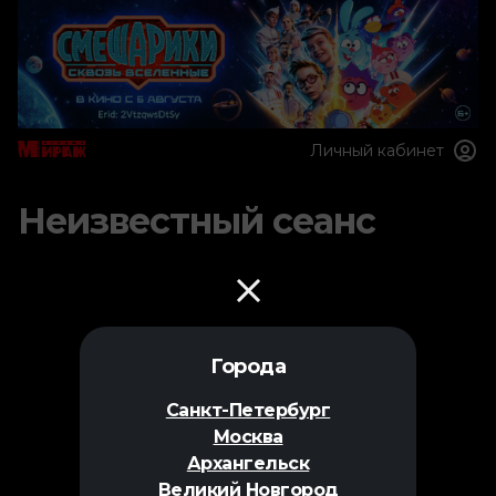
Личный кабинет
Неизвестный сеанс
Города
Санкт-Петербург
Москва
Архангельск
Великий Новгород