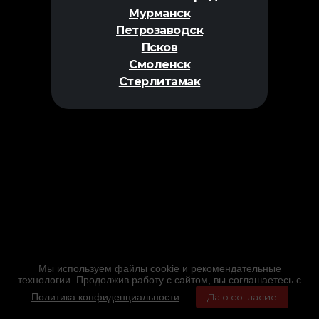
Мурманск
Петрозаводск
Псков
Смоленск
Стерлитамак
Мы используем файлы cookie и рекомендательные
технологии. Продолжив работу с сайтом, вы соглашаетесь с
Политика конфиденциальности
.
Даю согласие
Главная
Фильмы
Расписание
Меню