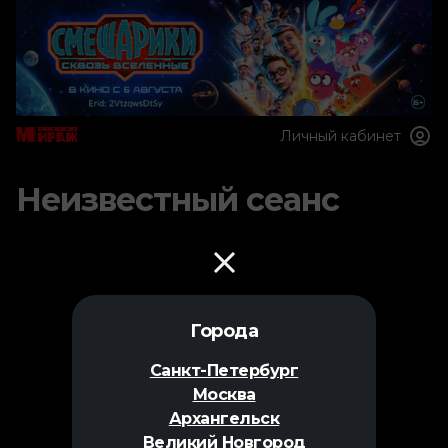
Личный кабинет
Неизвестный сеанс
Города
Санкт-Петербург
Москва
Архангельск
Великий Новгород