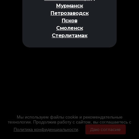
Мурманск
Петрозаводск
Псков
Смоленск
Стерлитамак
Мы используем файлы cookie и рекомендательные
технологии. Продолжив работу с сайтом, вы соглашаетесь с
Политика конфиденциальности
.
Даю согласие
Главная
Фильмы
Расписание
Меню