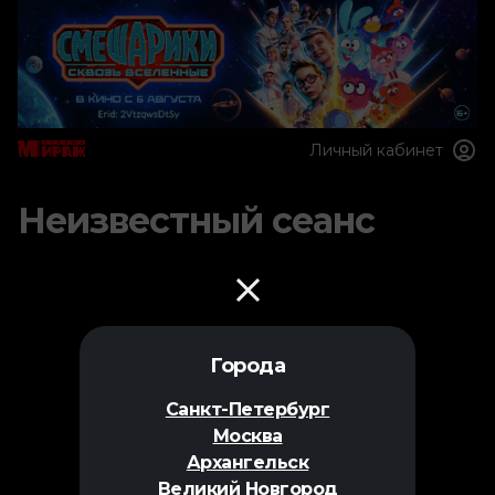
Личный кабинет
Неизвестный сеанс
Города
Санкт-Петербург
Москва
Архангельск
Великий Новгород