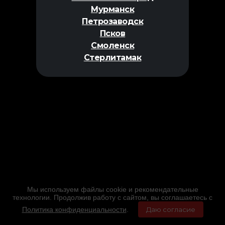
Мурманск
Петрозаводск
Псков
Смоленск
Стерлитамак
Мы используем файлы cookie и рекомендательные
технологии. Продолжив работу с сайтом, вы соглашаетесь с
Политика конфиденциальности
.
Даю согласие
Главная
Фильмы
Расписание
Меню