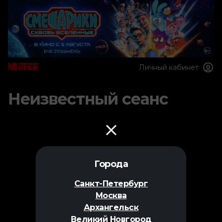
Личный кабинет
Неизвестный сеанс
Города
Санкт-Петербург
Москва
Архангельск
Великий Новгород