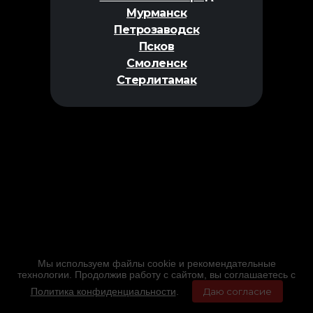
Мурманск
Петрозаводск
Псков
Смоленск
Стерлитамак
Мы используем файлы cookie и рекомендательные
технологии. Продолжив работу с сайтом, вы соглашаетесь с
Политика конфиденциальности
.
Даю согласие
Главная
Фильмы
Расписание
Меню