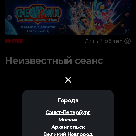
Личный кабинет
Неизвестный сеанс
Города
Санкт-Петербург
Москва
Архангельск
Великий Новгород