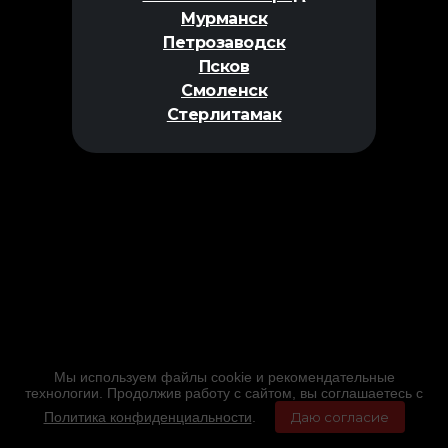
Мурманск
Петрозаводск
Псков
Смоленск
Стерлитамак
Мы используем файлы cookie и рекомендательные
технологии. Продолжив работу с сайтом, вы соглашаетесь с
Политика конфиденциальности
.
Даю согласие
Главная
Фильмы
Расписание
Меню