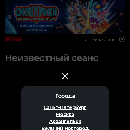
Личный кабинет
Неизвестный сеанс
Города
Санкт-Петербург
Москва
Архангельск
Великий Новгород