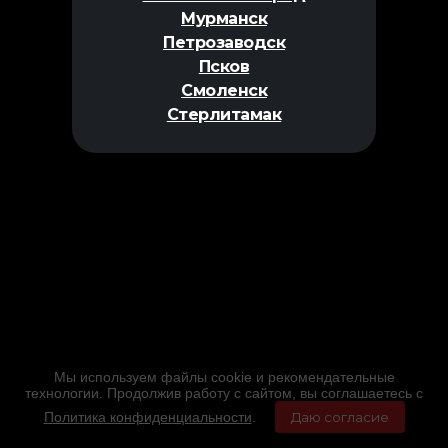
Мурманск
Петрозаводск
Псков
Смоленск
Стерлитамак
Мы используем файлы cookie и рекомендательные
технологии. Продолжив работу с сайтом, вы соглашаетесь с
Политика конфиденциальности
.
Даю согласие
Главная
Фильмы
Расписание
Меню