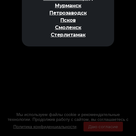
Мурманск
Петрозаводск
Псков
Смоленск
Стерлитамак
Мы используем файлы cookie и рекомендательные
технологии. Продолжив работу с сайтом, вы соглашаетесь с
Политика конфиденциальности
.
Даю согласие
Главная
Фильмы
Расписание
Меню