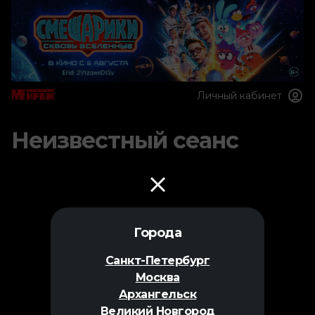
Личный кабинет
Неизвестный сеанс
Города
Санкт-Петербург
Москва
Архангельск
Великий Новгород