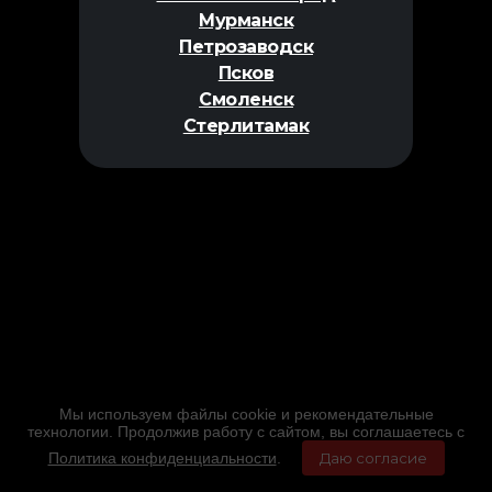
Мурманск
Петрозаводск
Псков
Смоленск
Стерлитамак
Мы используем файлы cookie и рекомендательные
технологии. Продолжив работу с сайтом, вы соглашаетесь с
Политика конфиденциальности
.
Даю согласие
Главная
Фильмы
Расписание
Меню