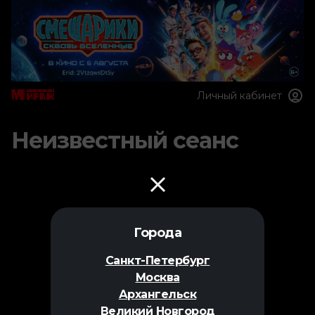
Личный кабинет
Неизвестный сеанс
Города
Санкт-Петербург
Москва
Архангельск
Великий Новгород