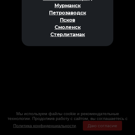
Мурманск
Петрозаводск
Псков
Смоленск
Стерлитамак
Мы используем файлы cookie и рекомендательные
технологии. Продолжив работу с сайтом, вы соглашаетесь с
Политика конфиденциальности
.
Даю согласие
Главная
Фильмы
Расписание
Меню