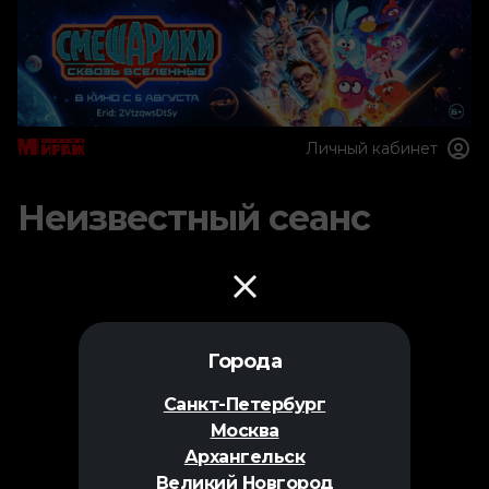
Личный кабинет
Неизвестный сеанс
Города
Санкт-Петербург
Москва
Архангельск
Великий Новгород