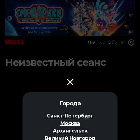
Личный кабинет
Неизвестный сеанс
Города
Санкт-Петербург
Москва
Архангельск
Великий Новгород