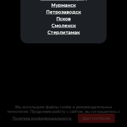
Мурманск
Петрозаводск
Псков
Смоленск
Стерлитамак
Мы используем файлы cookie и рекомендательные
технологии. Продолжив работу с сайтом, вы соглашаетесь с
Политика конфиденциальности
.
Даю согласие
Главная
Фильмы
Расписание
Меню