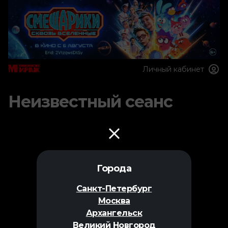
Личный кабинет
Неизвестный сеанс
Города
Санкт-Петербург
Москва
Архангельск
Великий Новгород