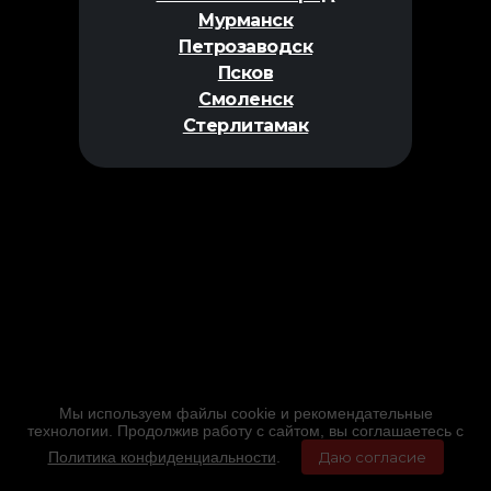
Мурманск
Петрозаводск
Псков
Смоленск
Стерлитамак
Мы используем файлы cookie и рекомендательные
технологии. Продолжив работу с сайтом, вы соглашаетесь с
Политика конфиденциальности
.
Даю согласие
Главная
Фильмы
Расписание
Меню