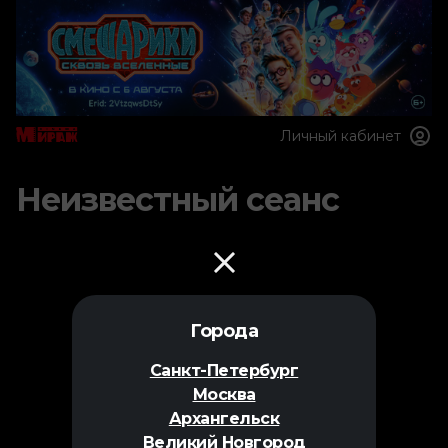
Личный кабинет
Неизвестный сеанс
Города
Санкт-Петербург
Москва
Архангельск
Великий Новгород