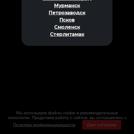
Мурманск
Петрозаводск
Псков
Смоленск
Стерлитамак
Мы используем файлы cookie и рекомендательные
технологии. Продолжив работу с сайтом, вы соглашаетесь с
Политика конфиденциальности
.
Даю согласие
Главная
Фильмы
Расписание
Меню