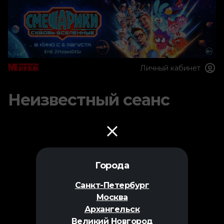
Личный кабинет
Неизвестный сеанс
Города
Санкт-Петербург
Москва
Архангельск
Великий Новгород