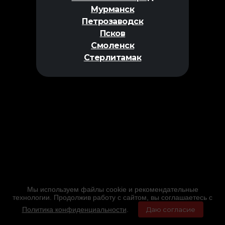
Мурманск
Петрозаводск
Псков
Смоленск
Стерлитамак
Мы используем файлы cookie и рекомендательные
технологии. Продолжив работу с сайтом, вы соглашаетесь с
Политика конфиденциальности
.
Даю согласие
Главная
Фильмы
Расписание
Меню