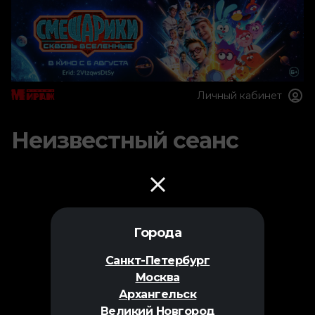
Личный кабинет
Неизвестный сеанс
Города
Санкт-Петербург
Москва
Архангельск
Великий Новгород