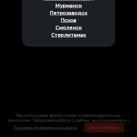
Мурманск
Петрозаводск
Псков
Смоленск
Стерлитамак
Мы используем файлы cookie и рекомендательные
технологии. Продолжив работу с сайтом, вы соглашаетесь с
Политика конфиденциальности
.
Даю согласие
Главная
Фильмы
Расписание
Меню