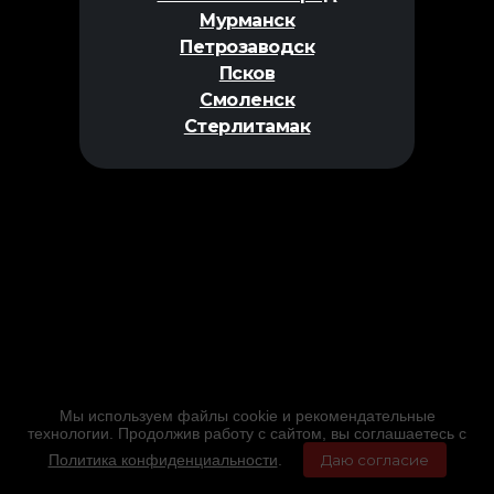
Мурманск
Петрозаводск
Псков
Смоленск
Стерлитамак
Мы используем файлы cookie и рекомендательные
технологии. Продолжив работу с сайтом, вы соглашаетесь с
Политика конфиденциальности
.
Даю согласие
Главная
Фильмы
Расписание
Меню