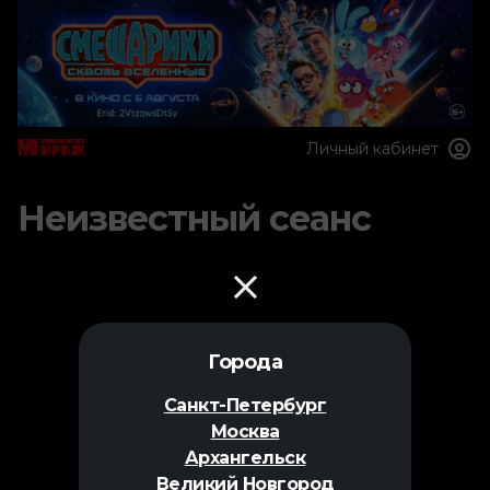
Личный кабинет
Неизвестный сеанс
Города
Санкт-Петербург
Москва
Архангельск
Великий Новгород