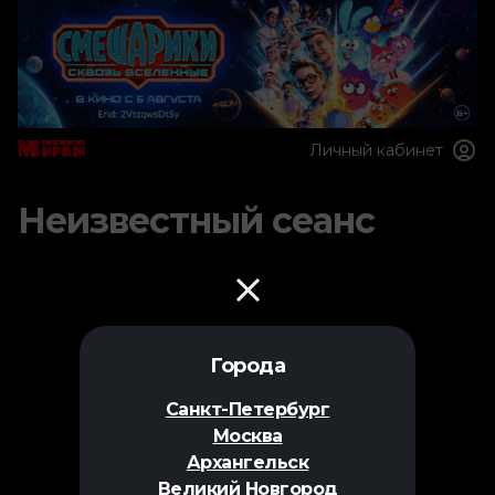
Личный кабинет
Неизвестный сеанс
Города
Санкт-Петербург
Москва
Архангельск
Великий Новгород