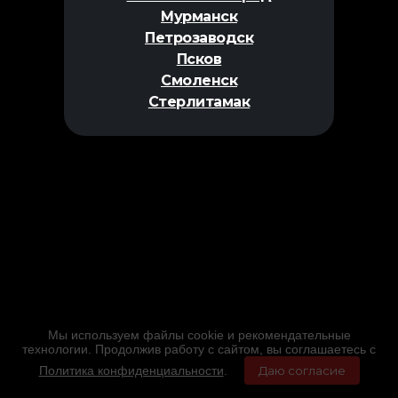
Мурманск
Петрозаводск
Псков
Смоленск
Стерлитамак
Мы используем файлы cookie и рекомендательные
технологии. Продолжив работу с сайтом, вы соглашаетесь с
Политика конфиденциальности
.
Даю согласие
Главная
Фильмы
Расписание
Меню