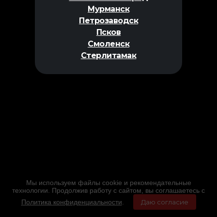
Мурманск
Петрозаводск
Псков
Смоленск
Стерлитамак
Мы используем файлы cookie и рекомендательные
технологии. Продолжив работу с сайтом, вы соглашаетесь с
Политика конфиденциальности
.
Даю согласие
Главная
Фильмы
Расписание
Меню