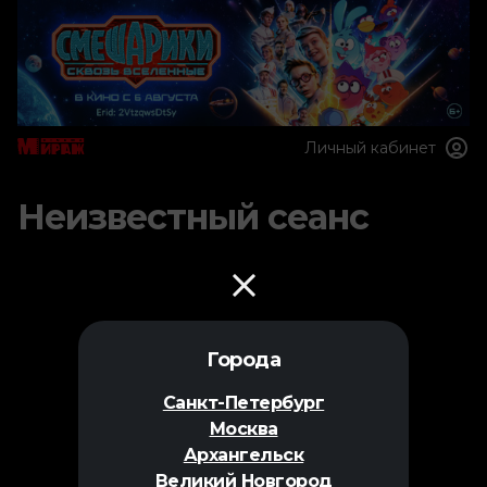
Личный кабинет
Неизвестный сеанс
Города
Санкт-Петербург
Москва
Архангельск
Великий Новгород