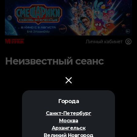
Личный кабинет
Неизвестный сеанс
Города
Санкт-Петербург
Москва
Архангельск
Великий Новгород