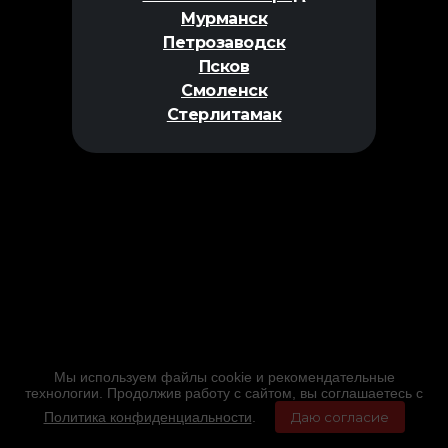
Мурманск
Петрозаводск
Псков
Смоленск
Стерлитамак
Мы используем файлы cookie и рекомендательные
технологии. Продолжив работу с сайтом, вы соглашаетесь с
Политика конфиденциальности
.
Даю согласие
Главная
Фильмы
Расписание
Меню