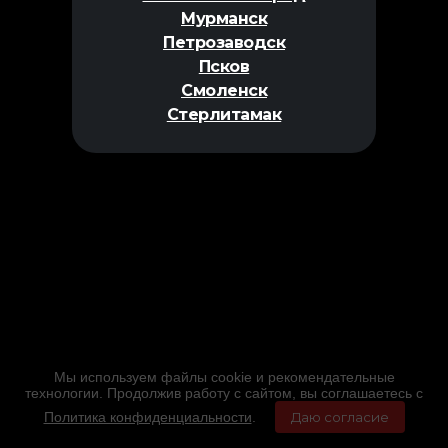
Мурманск
Петрозаводск
Псков
Смоленск
Стерлитамак
Мы используем файлы cookie и рекомендательные
технологии. Продолжив работу с сайтом, вы соглашаетесь с
Политика конфиденциальности
.
Даю согласие
Главная
Фильмы
Расписание
Меню