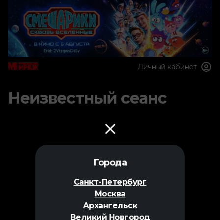
Личный кабинет
Неизвестный сеанс
Города
Санкт-Петербург
Москва
Архангельск
Великий Новгород