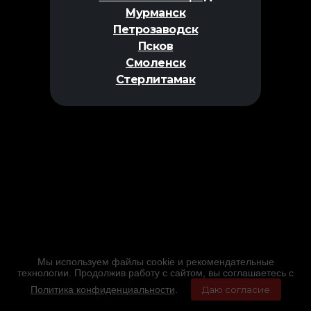
Мурманск
Петрозаводск
Псков
Смоленск
Стерлитамак
Мы используем файлы cookie и рекомендательные
технологии. Продолжив работу с сайтом, вы соглашаетесь с
Политика конфиденциальности
.
Даю согласие
Главная
Фильмы
Расписание
Меню