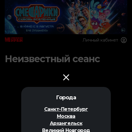
Личный кабинет
Неизвестный сеанс
Города
Санкт-Петербург
Москва
Архангельск
Великий Новгород