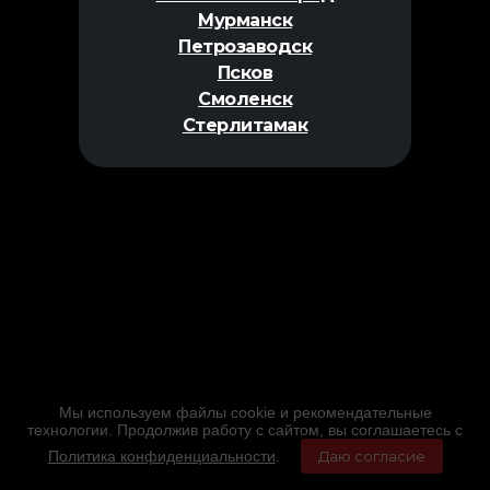
Мурманск
Петрозаводск
Псков
Смоленск
Стерлитамак
Мы используем файлы cookie и рекомендательные
технологии. Продолжив работу с сайтом, вы соглашаетесь с
Политика конфиденциальности
.
Даю согласие
Главная
Фильмы
Расписание
Меню