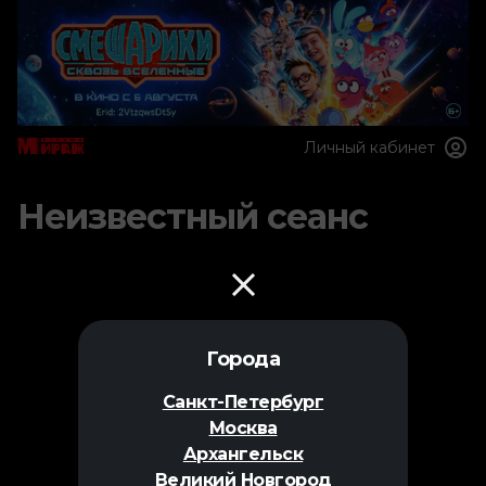
Личный кабинет
Неизвестный сеанс
Города
Санкт-Петербург
Москва
Архангельск
Великий Новгород