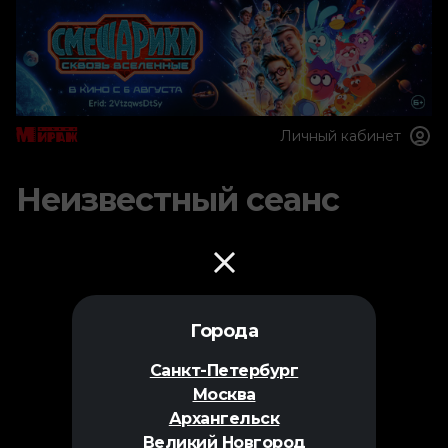
Личный кабинет
Неизвестный сеанс
Города
Санкт-Петербург
Москва
Архангельск
Великий Новгород