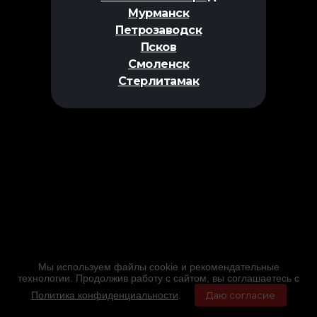
Мурманск
Петрозаводск
Псков
Смоленск
Стерлитамак
Мы используем файлы cookie и рекомендательные
технологии. Продолжив работу с сайтом, вы соглашаетесь с
Политика конфиденциальности
.
Даю согласие
Главная
Фильмы
Расписание
Меню