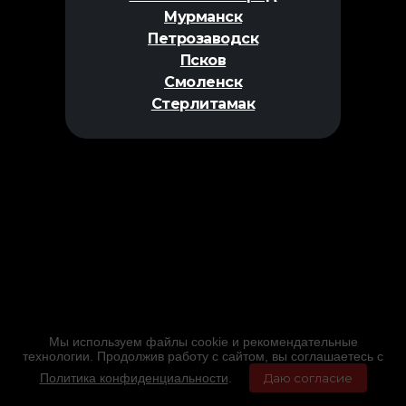
Мурманск
Петрозаводск
Псков
Смоленск
Стерлитамак
Мы используем файлы cookie и рекомендательные
технологии. Продолжив работу с сайтом, вы соглашаетесь с
Политика конфиденциальности
.
Даю согласие
Главная
Фильмы
Расписание
Меню