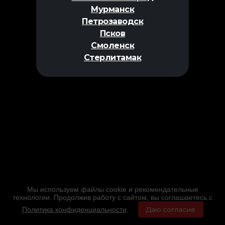
Мурманск
Петрозаводск
Псков
Смоленск
Стерлитамак
Мы используем файлы cookie и рекомендательные
технологии. Продолжив работу с сайтом, вы соглашаетесь с
Политика конфиденциальности
.
Даю согласие
Главная
Фильмы
Расписание
Меню