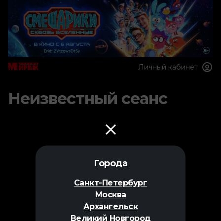
Личный кабинет
Неизвестный сеанс
Города
Санкт-Петербург
Москва
Архангельск
Великий Новгород