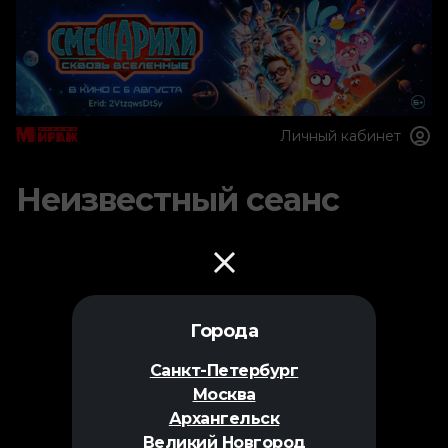
Личный кабинет
Неизвестный сеанс
Города
Санкт-Петербург
Москва
Архангельск
Великий Новгород