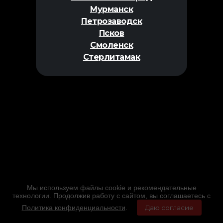
Мурманск
Петрозаводск
Псков
Смоленск
Стерлитамак
Мы используем файлы cookie и рекомендательные
технологии. Продолжив работу с сайтом, вы соглашаетесь с
Политика конфиденциальности
.
Даю согласие
Главная
Фильмы
Расписание
Меню