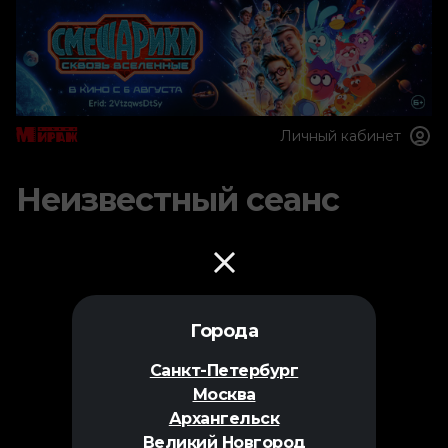
Личный кабинет
Неизвестный сеанс
Города
Санкт-Петербург
Москва
Архангельск
Великий Новгород