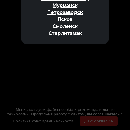
Мурманск
Петрозаводск
Псков
Смоленск
Стерлитамак
Мы используем файлы cookie и рекомендательные
технологии. Продолжив работу с сайтом, вы соглашаетесь с
Политика конфиденциальности
.
Даю согласие
Главная
Фильмы
Расписание
Меню