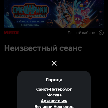
Личный кабинет
Неизвестный сеанс
Города
Санкт-Петербург
Москва
Архангельск
Великий Новгород