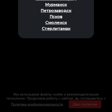
Мурманск
Петрозаводск
Псков
Смоленск
Стерлитамак
Мы используем файлы cookie и рекомендательные
технологии. Продолжив работу с сайтом, вы соглашаетесь с
Политика конфиденциальности
.
Даю согласие
Главная
Фильмы
Расписание
Меню