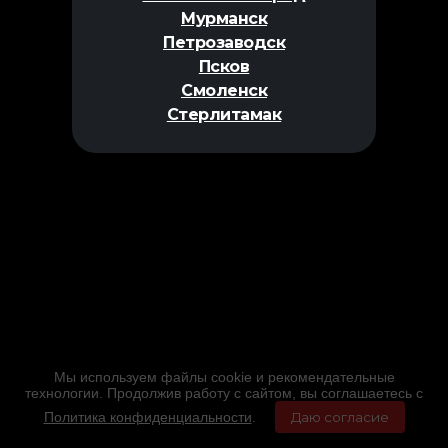
Мурманск
Петрозаводск
Псков
Смоленск
Стерлитамак
Мы используем файлы cookie и рекомендательные
технологии. Продолжив работу с сайтом, вы соглашаетесь с
Политика конфиденциальности
.
Даю согласие
Главная
Фильмы
Расписание
Меню