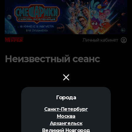
Личный кабинет
Неизвестный сеанс
Города
Санкт-Петербург
Москва
Архангельск
Великий Новгород