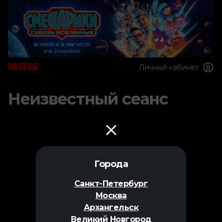
Личный кабинет
Неизвестный сеанс
Города
Санкт-Петербург
Москва
Архангельск
Великий Новгород