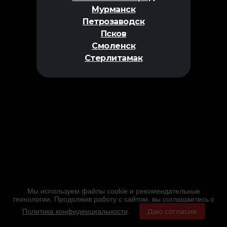
Мурманск
Петрозаводск
Псков
Смоленск
Стерлитамак
Мы используем файлы cookie и рекомендательные
технологии. Продолжив работу с сайтом, вы соглашаетесь с
Политика конфиденциальности
.
Даю согласие
Главная
Фильмы
Расписание
Меню