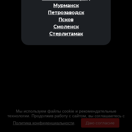
Мурманск
Петрозаводск
Псков
Смоленск
Стерлитамак
Мы используем файлы cookie и рекомендательные
технологии. Продолжив работу с сайтом, вы соглашаетесь с
Политика конфиденциальности
.
Даю согласие
Главная
Фильмы
Расписание
Меню