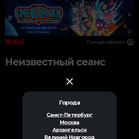
Личный кабинет
Неизвестный сеанс
Города
Санкт-Петербург
Москва
Архангельск
Великий Новгород