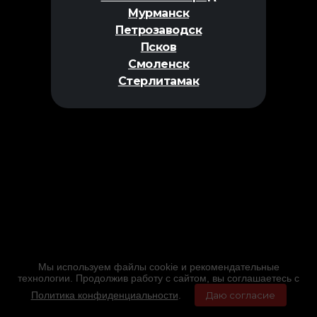
Мурманск
Петрозаводск
Псков
Смоленск
Стерлитамак
Мы используем файлы cookie и рекомендательные
технологии. Продолжив работу с сайтом, вы соглашаетесь с
Политика конфиденциальности
.
Даю согласие
Главная
Фильмы
Расписание
Меню