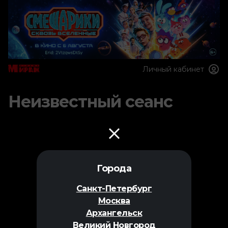
Личный кабинет
Неизвестный сеанс
Города
Санкт-Петербург
Москва
Архангельск
Великий Новгород