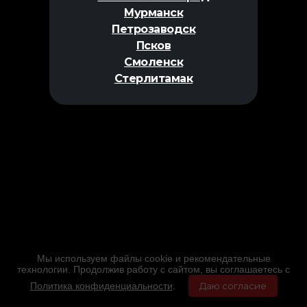
Мурманск
Петрозаводск
Псков
Смоленск
Стерлитамак
Мы используем файлы cookie и рекомендательные
технологии. Продолжив работу с сайтом, вы соглашаетесь с
Политика конфиденциальности
.
Даю согласие
Главная
Фильмы
Расписание
Меню