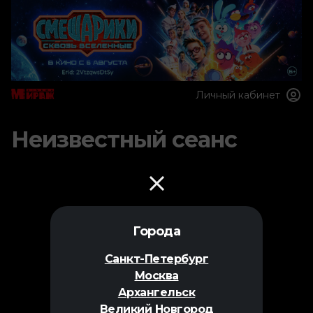
Личный кабинет
Неизвестный сеанс
Города
Санкт-Петербург
Москва
Архангельск
Великий Новгород