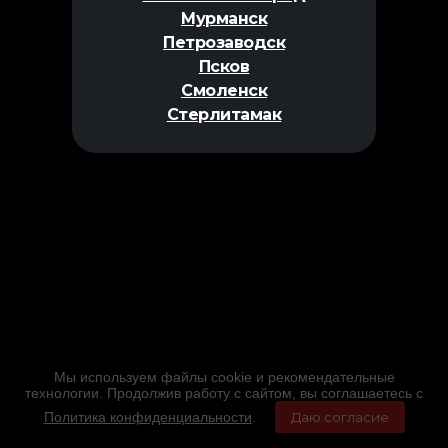
Мурманск
Петрозаводск
Псков
Смоленск
Стерлитамак
Мы используем файлы cookie и рекомендательные
технологии. Продолжив работу с сайтом, вы соглашаетесь с
Политика конфиденциальности
.
Даю согласие
Главная
Фильмы
Расписание
Меню