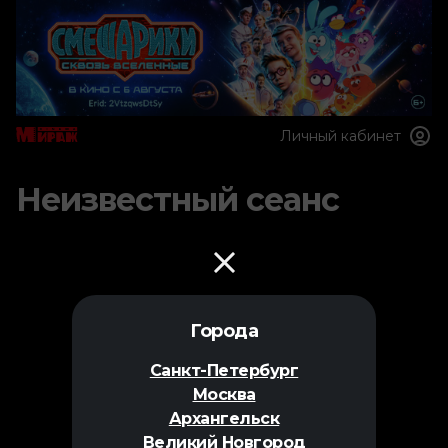
Личный кабинет
Неизвестный сеанс
Города
Санкт-Петербург
Москва
Архангельск
Великий Новгород