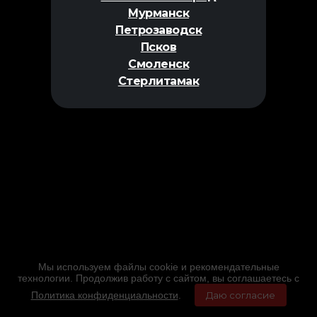
Мурманск
Петрозаводск
Псков
Смоленск
Стерлитамак
Мы используем файлы cookie и рекомендательные
технологии. Продолжив работу с сайтом, вы соглашаетесь с
Политика конфиденциальности
.
Даю согласие
Главная
Фильмы
Расписание
Меню