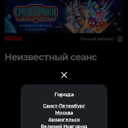
Личный кабинет
Неизвестный сеанс
Города
Санкт-Петербург
Москва
Архангельск
Великий Новгород