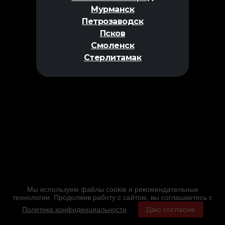
Мурманск
Петрозаводск
Псков
Смоленск
Стерлитамак
Мы используем файлы cookie и рекомендательные
технологии. Продолжив работу с сайтом, вы соглашаетесь с
Политика конфиденциальности
.
Даю согласие
Главная
Фильмы
Расписание
Меню