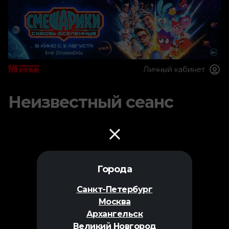
Личный кабинет
Неизвестный сеанс
Города
Санкт-Петербург
Москва
Архангельск
Великий Новгород