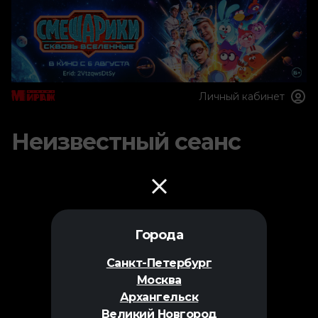
Личный кабинет
Неизвестный сеанс
Города
Санкт-Петербург
Москва
Архангельск
Великий Новгород