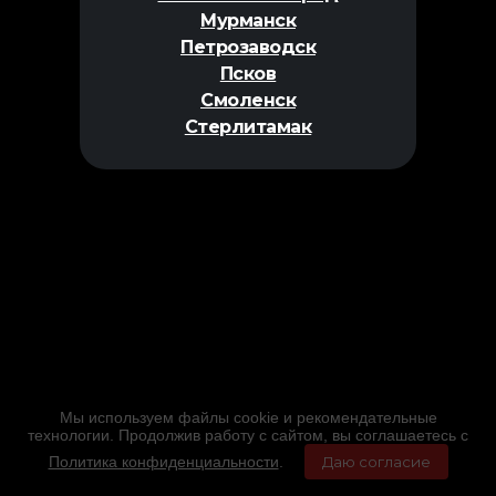
Мурманск
Петрозаводск
Псков
Смоленск
Стерлитамак
Мы используем файлы cookie и рекомендательные
технологии. Продолжив работу с сайтом, вы соглашаетесь с
Политика конфиденциальности
.
Даю согласие
Главная
Фильмы
Расписание
Меню