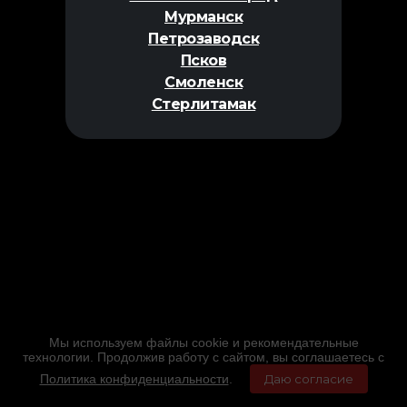
Мурманск
Петрозаводск
Псков
Смоленск
Стерлитамак
Мы используем файлы cookie и рекомендательные
технологии. Продолжив работу с сайтом, вы соглашаетесь с
Политика конфиденциальности
.
Даю согласие
Главная
Фильмы
Расписание
Меню