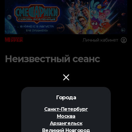
Личный кабинет
Неизвестный сеанс
Города
Санкт-Петербург
Москва
Архангельск
Великий Новгород