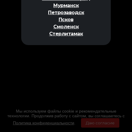
Мурманск
Петрозаводск
Псков
Смоленск
Стерлитамак
Мы используем файлы cookie и рекомендательные
технологии. Продолжив работу с сайтом, вы соглашаетесь с
Политика конфиденциальности
.
Даю согласие
Главная
Фильмы
Расписание
Меню