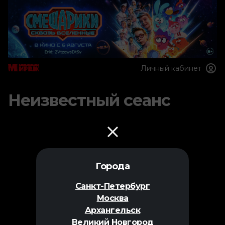
Личный кабинет
Неизвестный сеанс
Города
Санкт-Петербург
Москва
Архангельск
Великий Новгород