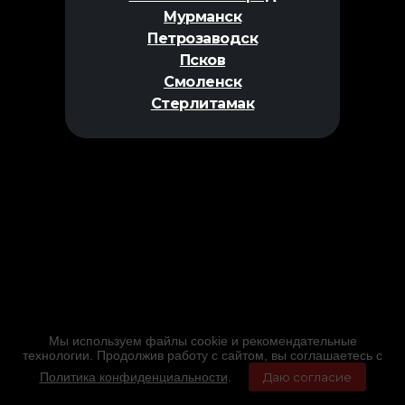
Мурманск
Петрозаводск
Псков
Смоленск
Стерлитамак
Мы используем файлы cookie и рекомендательные
технологии. Продолжив работу с сайтом, вы соглашаетесь с
Политика конфиденциальности
.
Даю согласие
Главная
Фильмы
Расписание
Меню