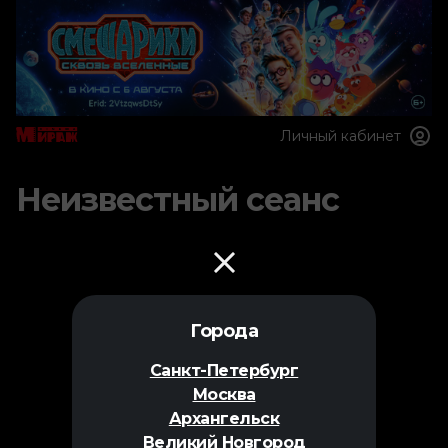
Личный кабинет
Неизвестный сеанс
Города
Санкт-Петербург
Москва
Архангельск
Великий Новгород