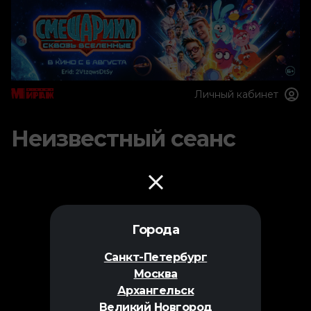
Личный кабинет
Неизвестный сеанс
Города
Санкт-Петербург
Москва
Архангельск
Великий Новгород