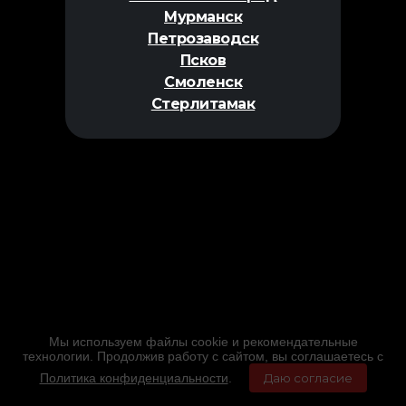
Мурманск
Петрозаводск
Псков
Смоленск
Стерлитамак
Мы используем файлы cookie и рекомендательные
технологии. Продолжив работу с сайтом, вы соглашаетесь с
Политика конфиденциальности
.
Даю согласие
Главная
Фильмы
Расписание
Меню