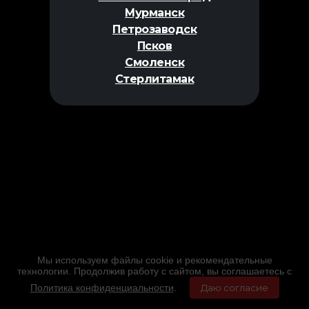
Мурманск
Петрозаводск
Псков
Смоленск
Стерлитамак
Мы используем файлы cookie и рекомендательные
технологии. Продолжив работу с сайтом, вы соглашаетесь с
Политика конфиденциальности
.
Даю согласие
Главная
Фильмы
Расписание
Меню