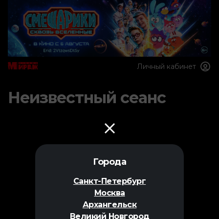
Личный кабинет
Неизвестный сеанс
Города
Санкт-Петербург
Москва
Архангельск
Великий Новгород