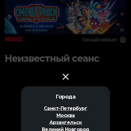
Личный кабинет
Неизвестный сеанс
Города
Санкт-Петербург
Москва
Архангельск
Великий Новгород