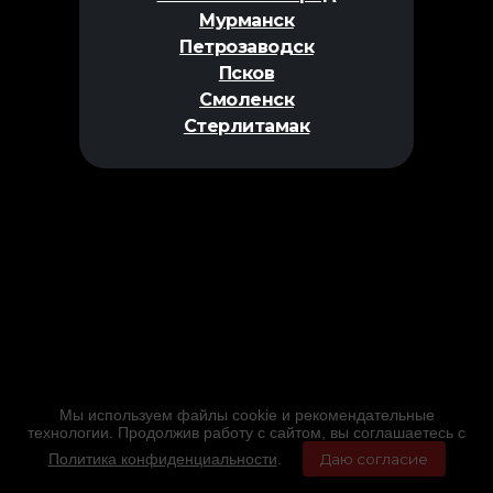
Мурманск
Петрозаводск
Псков
Смоленск
Стерлитамак
Мы используем файлы cookie и рекомендательные
технологии. Продолжив работу с сайтом, вы соглашаетесь с
Политика конфиденциальности
.
Даю согласие
Главная
Фильмы
Расписание
Меню