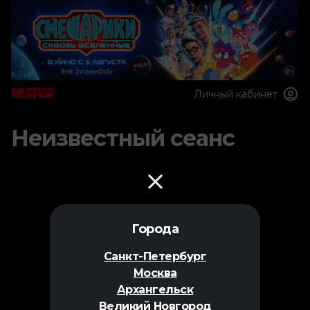
Личный кабинет
Неизвестный сеанс
Города
Санкт-Петербург
Москва
Архангельск
Великий Новгород