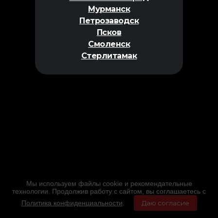
Мурманск
Петрозаводск
Псков
Смоленск
Стерлитамак
Мы используем файлы cookie и рекомендательные
технологии. Продолжив работу с сайтом, вы соглашаетесь с
Политика конфиденциальности
.
Даю согласие
Главная
Фильмы
Расписание
Меню